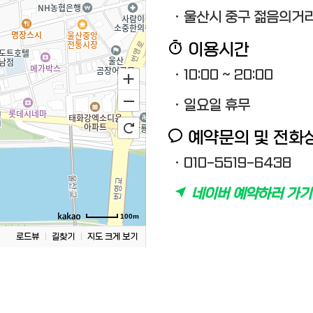
· 울산시 중구 젊음의거리 
이용시간
· 10:00 ~ 20:00
· 일요일 휴무
예약문의 및 전화
· 010-5519-6438
네이버 예약하러 가기
100m
로드뷰
길찾기
지도 크게 보기