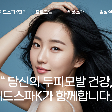
헤드스파K란?
프로그램
제품소개
임상
“ 당신의 두피모발 건강
헤드스파K가 함께합니다. 